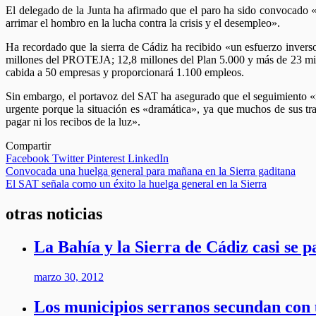
El delegado de la Junta ha afirmado que el paro ha sido convocado «
arrimar el hombro en la lucha contra la crisis y el desempleo».
Ha recordado que la sierra de Cádiz ha recibido «un esfuerzo invers
millones del PROTEJA; 12,8 millones del Plan 5.000 y más de 23 mill
cabida a 50 empresas y proporcionará 1.100 empleos.
Sin embargo, el portavoz del SAT ha asegurado que el seguimiento «
urgente porque la situación es «dramática», ya que muchos de sus tr
pagar ni los recibos de la luz».
Compartir
Facebook
Twitter
Pinterest
LinkedIn
Navegación
Convocada una huelga general para mañana en la Sierra gaditana
El SAT señala como un éxito la huelga general en la Sierra
de
entradas
otras noticias
La Bahía y la Sierra de Cádiz casi se 
marzo 30, 2012
Los municipios serranos secundan con 