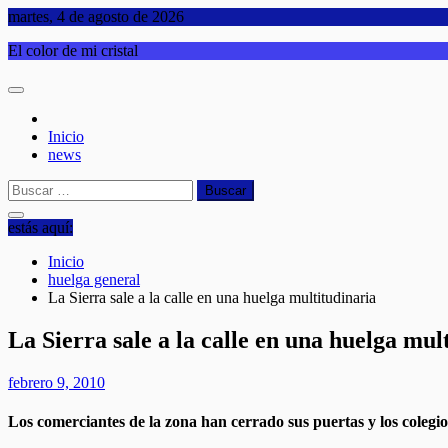
Saltar
martes, 4 de agosto de 2026
al
El color de mi cristal
contenido
Inicio
news
Buscar:
estás aquí:
Inicio
huelga general
La Sierra sale a la calle en una huelga multitudinaria
La Sierra sale a la calle en una huelga mul
febrero 9, 2010
Los comerciantes de la zona han cerrado sus puertas y los colegio