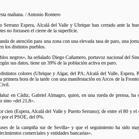
s esta mañana. / Antonio Romero
to Serrano Espera, Alcalá del Valle y Ubrique han cerrado ante la hue
es no forzasen el cierre de la superficie.
anda de atención para una zona con una elevada tasa de paro, una jorn
n los distintos pueblos.
pueblos negros», ha señalado Diego Cañamero, portavoz nacional del Si
egún sus datos, tiene un 39% de la población activa en paro.
distintos colores (Ubrique y Algar, del PA; Alcalá del Valle, Espera,
primera hora de la tarde con una manifestación en Arcos de la Fronter
Civil.
andaluz en Cádiz, Gabriel Almagro, quien, en una rueda de prensa, ha 
to sino «del 21,8».
r cien (Espera, Alcalá del Valle y Puerto Serrano); de entre el 80 y el c
o por el PSOE, del 0%.
ses de la campiña sur de Sevilla» y que el seguimiento ha sido may
lecimientos comerciales y entidades bancarias».