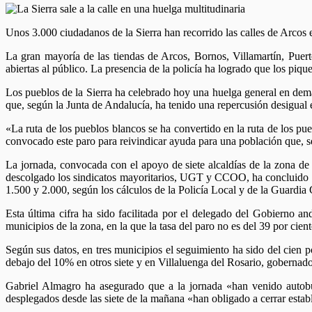
Unos 3.000 ciudadanos de la Sierra han recorrido las calles de Arco
La gran mayoría de las tiendas de Arcos, Bornos, Villamartín, Puer
abiertas al público. La presencia de la policía ha logrado que los piquet
Los pueblos de la Sierra ha celebrado hoy una huelga general en dem
que, según la Junta de Andalucía, ha tenido una repercusión desigual e
«La ruta de los pueblos blancos se ha convertido en la ruta de los 
convocado este paro para reivindicar ayuda para una población que, s
La jornada, convocada con el apoyo de siete alcaldías de la zona de 
descolgado los sindicatos mayoritarios, UGT y CCOO, ha concluido a 
1.500 y 2.000, según los cálculos de la Policía Local y de la Guardia 
Esta última cifra ha sido facilitada por el delegado del Gobierno 
municipios de la zona, en la que la tasa del paro no es del 39 por cien
Según sus datos, en tres municipios el seguimiento ha sido del cien po
debajo del 10% en otros siete y en Villaluenga del Rosario, gobernad
Gabriel Almagro ha asegurado que a la jornada «han venido autobu
desplegados desde las siete de la mañana «han obligado a cerrar estab