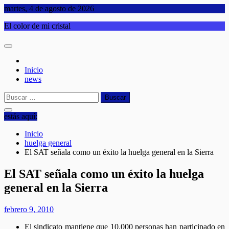
Saltar
martes, 4 de agosto de 2026
al
El color de mi cristal
contenido
Inicio
news
Buscar:
estás aquí:
Inicio
huelga general
El SAT señala como un éxito la huelga general en la Sierra
El SAT señala como un éxito la huelga
general en la Sierra
febrero 9, 2010
El sindicato mantiene que 10.000 personas han participado en