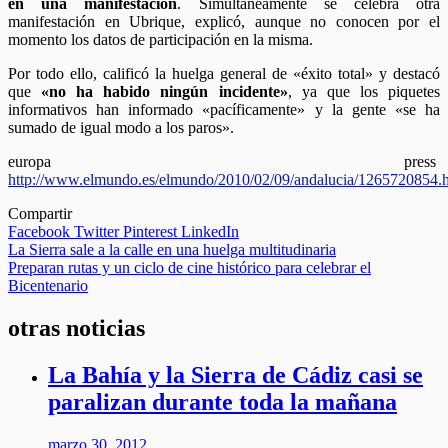
en una manifestación
. Simultáneamente se celebra otra
manifestación en Ubrique, explicó, aunque no conocen por el
momento los datos de participación en la misma.
Por todo ello, calificó la huelga general de «éxito total» y destacó
que
«no ha habido ningún incidente»
, ya que los piquetes
informativos han informado «pacíficamente» y la gente «se ha
sumado de igual modo a los paros».
europa press
http://www.elmundo.es/elmundo/2010/02/09/andalucia/1265720854.
Compartir
Facebook
Twitter
Pinterest
LinkedIn
Navegación
La Sierra sale a la calle en una huelga multitudinaria
Preparan rutas y un ciclo de cine histórico para celebrar el
de
Bicentenario
entradas
otras noticias
La Bahía y la Sierra de Cádiz casi se
paralizan durante toda la mañana
marzo 30, 2012