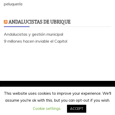
peluquería
ANDALUCISTAS DE UBRIQUE
Andalucistas y gestión municipal
9 millones hacen inviable el Capitol
Jose Antonio Bautista 2020.
This website uses cookies to improve your experience. We'll
Funciona gracias a WordPress
|
Tema: Refined
assume you're ok with this, but you can opt-out if you wish.
Magazine de
Candid Themes
Cookie settings
ACCEPT