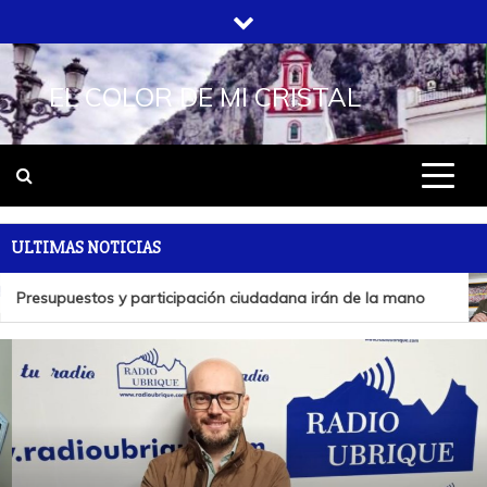
Saltar
al
contenido
EL COLOR DE MI CRISTAL
ULTIMAS NOTICIAS
Presupuestos y participación ciudadana irán de la mano