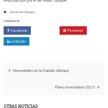
realizada por parte de Radio Ubrique.
hacienda
,
Ubrique
COMPARTIR
Facebook
Twitter
Pinterest
LinkedIn
Navegación
Novedades en la Subida Ubrique
de
Pleno investidura 2023
entradas
OTRAS NOTICIAS