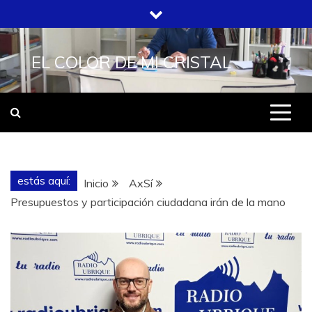
Saltar
al
contenido
EL COLOR DE MI CRISTAL
estás aquí:
Inicio
AxSí
Presupuestos y participación ciudadana irán de la mano