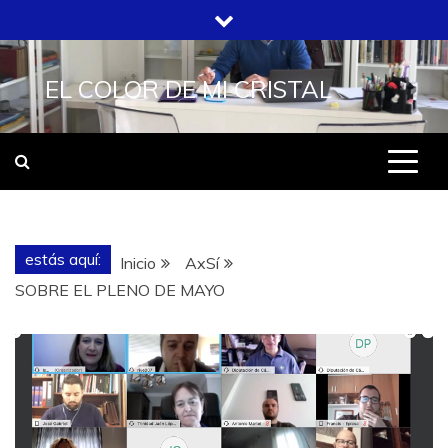
Saltar
al
contenido
EL COLOR DE MI CRISTAL
estás aquí:
Inicio
AxSí
SOBRE EL PLENO DE MAYO