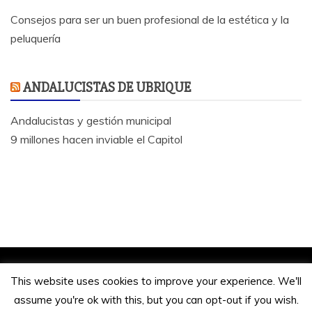
Consejos para ser un buen profesional de la estética y la
peluquería
ANDALUCISTAS DE UBRIQUE
Andalucistas y gestión municipal
9 millones hacen inviable el Capitol
Jose Antonio Bautista 2020.
This website uses cookies to improve your experience. We'll
Funciona gracias a WordPress
|
Tema: Refined
assume you're ok with this, but you can opt-out if you wish.