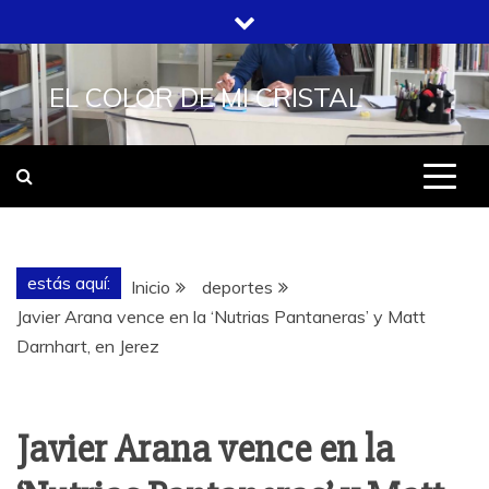
Saltar
al
contenido
EL COLOR DE MI CRISTAL
estás aquí:
Inicio
deportes
Javier Arana vence en la ‘Nutrias Pantaneras’ y Matt
Darnhart, en Jerez
Javier Arana vence en la