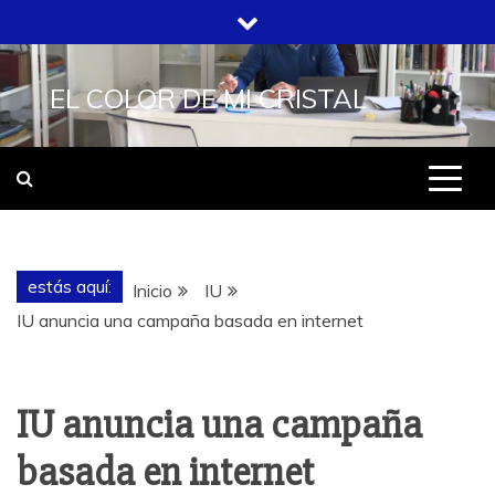
Saltar
al
contenido
EL COLOR DE MI CRISTAL
estás aquí:
Inicio
IU
IU anuncia una campaña basada en internet
IU anuncia una campaña
basada en internet