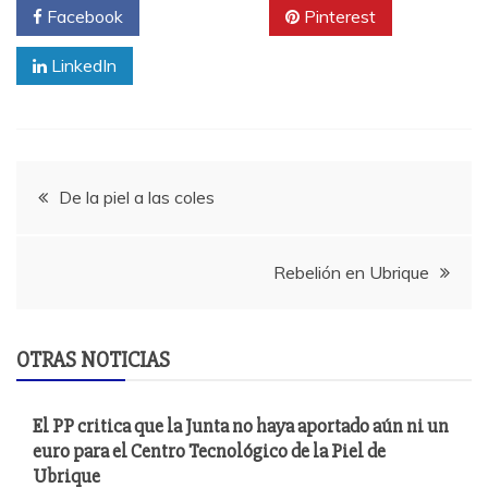
Facebook
Twitter
Pinterest
LinkedIn
Navegación
De la piel a las coles
de
Rebelión en Ubrique
entradas
OTRAS NOTICIAS
El PP critica que la Junta no haya aportado aún ni un
euro para el Centro Tecnológico de la Piel de
Ubrique