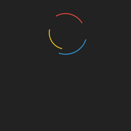
se trata de un nuevo ejemplo de que el Gobierno andaluz del
 apuesta de manera realista por el tejido empresarial de la
 de su Sierra, tan necesitada del apoyo de una administración
LinkedIn
El Sindicato de Trabajadores y Trabajadoras de
Andalucía (Ustea) denuncia el “abandono” por
parte de la Junta de Andalucía de Alejandro, un