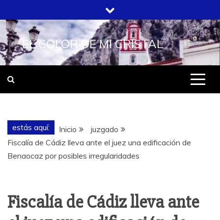
Saltar
al
contenido
EL COLOR DE MI CRISTAL
estás aquí:
Inicio
juzgado
Fiscalía de Cádiz lleva ante el juez una edificación de
Benaocaz por posibles irregularidades
Fiscalía de Cádiz lleva ante