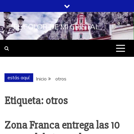
Saltar
al
contenido
EL COLOR DE MI CRISTAL
estás aquí:
Inicio
otros
Etiqueta:
otros
Zona Franca entrega las 10