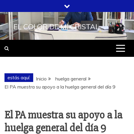
Saltar
al
contenido
EL COLOR DE MI CRISTAL
estás aquí:
Inicio
huelga general
El PA muestra su apoyo a la huelga general del día 9
El PA muestra su apoyo a la
huelga general del día 9