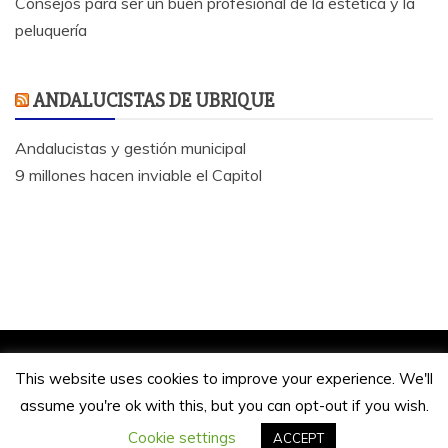
Consejos para ser un buen profesional de la estética y la
peluquería
ANDALUCISTAS DE UBRIQUE
Andalucistas y gestión municipal
9 millones hacen inviable el Capitol
Jose Antonio Bautista 2020.
This website uses cookies to improve your experience. We'll
Funciona gracias a WordPress
|
Tema: Refined
assume you're ok with this, but you can opt-out if you wish.
Magazine de
Candid Themes
Cookie settings
ACCEPT