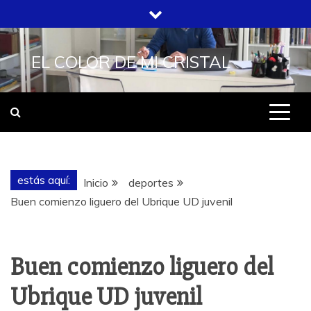
Saltar
al
contenido
EL COLOR DE MI CRISTAL
estás aquí:
Inicio
deportes
Buen comienzo liguero del Ubrique UD juvenil
Buen comienzo liguero del
Ubrique UD juvenil