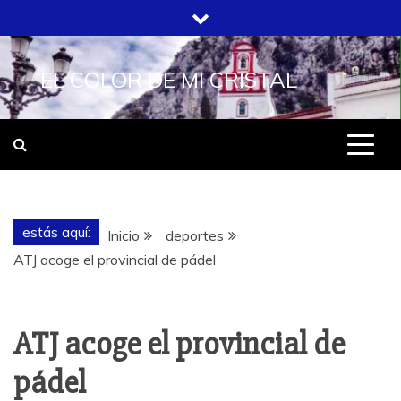
Saltar
al
contenido
EL COLOR DE MI CRISTAL
estás aquí:
Inicio
deportes
ATJ acoge el provincial de pádel
ATJ acoge el provincial de
pádel