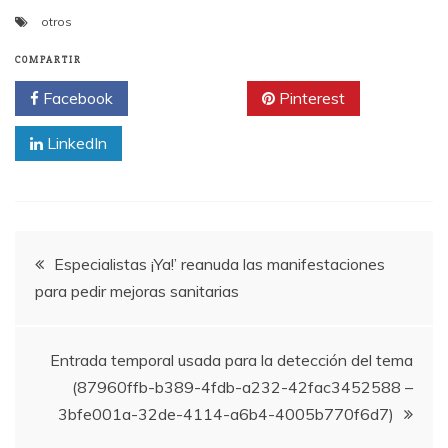
otros
COMPARTIR
Facebook
Twitter
Pinterest
LinkedIn
Navegación
Especialistas ¡Ya!’ reanuda las manifestaciones
para pedir mejoras sanitarias
de
entradas
Entrada temporal usada para la detección del tema
(87960ffb-b389-4fdb-a232-42fac3452588 –
3bfe001a-32de-4114-a6b4-4005b770f6d7)