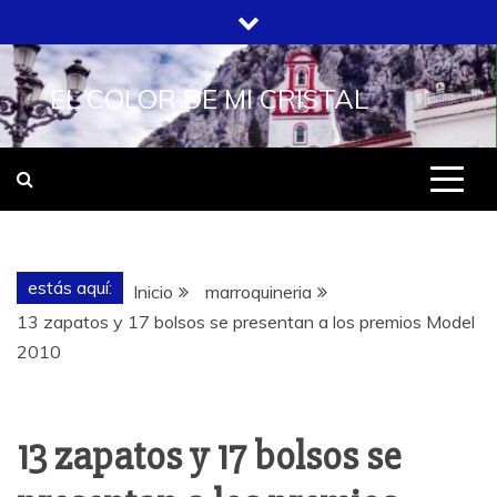
Saltar
al
contenido
EL COLOR DE MI CRISTAL
estás aquí:
Inicio
marroquineria
13 zapatos y 17 bolsos se presentan a los premios Model
2010
13 zapatos y 17 bolsos se