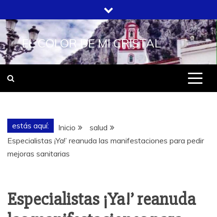
Saltar
al
contenido
EL COLOR DE MI CRISTAL
estás aquí:
Inicio
salud
Especialistas ¡Ya!’ reanuda las manifestaciones para pedir
mejoras sanitarias
Especialistas ¡Ya!’ reanuda