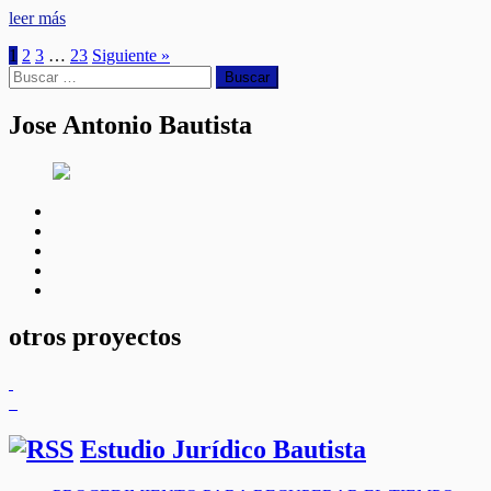
leer más
1
2
3
…
23
Siguiente »
Buscar:
Jose Antonio Bautista
facebook
twitter
linkedin
instagram
youtube
otros proyectos
Estudio Jurídico Bautista