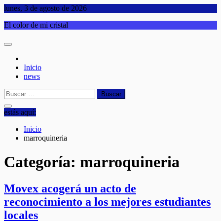
Saltar
lunes, 3 de agosto de 2026
al
El color de mi cristal
contenido
Inicio
news
Buscar:
estás aquí:
Inicio
marroquineria
Categoría:
marroquineria
Movex acogerá un acto de
reconocimiento a los mejores estudiantes
locales