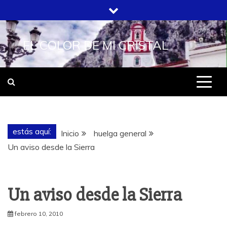
Saltar
al
contenido
EL COLOR DE MI CRISTAL
estás aquí:
Inicio
huelga general
Un aviso desde la Sierra
Un aviso desde la Sierra
febrero 10, 2010