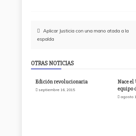
Navegación
Aplicar Justicia con una mano atada a la
espalda
de
entradas
OTRAS NOTICIAS
Edición revolucionaria
Nace el
equipo 
septiembre 16, 2015
agosto 1