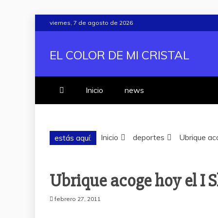
Saltar
viernes, 7 de agosto de 2026
al
contenido
EL COLOR DE MI CRISTAL
Inicio
news
Inicio
deportes
Ubrique ac
estás aquí:
Ubrique acoge hoy el I 
febrero 27, 2011