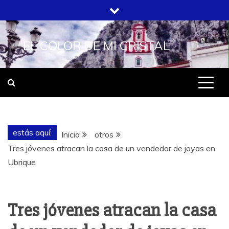
Saltar
al
contenido
EL COLOR DE MI CRISTAL
estás aquí:
Inicio
otros
Tres jóvenes atracan la casa de un vendedor de joyas en
Ubrique
Tres jóvenes atracan la casa