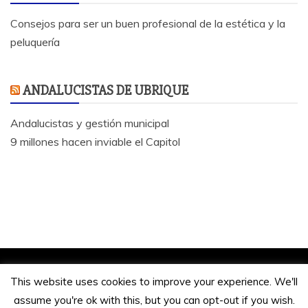
Consejos para ser un buen profesional de la estética y la
peluquería
ANDALUCISTAS DE UBRIQUE
Andalucistas y gestión municipal
9 millones hacen inviable el Capitol
Jose Antonio Bautista 2020.
This website uses cookies to improve your experience. We'll
Funciona gracias a WordPress
|
Tema: Refined
assume you're ok with this, but you can opt-out if you wish.