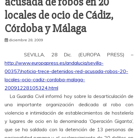
acusada de robos en 20
locales de ocio de Cádiz,
Córdoba y Málaga
diciembre 28, 2009
SEVILLA, 28 Dic. (EUROPA PRESS) –
http://www.europapress.es/andalucia/sevilla-
00357/noticia-trece-detenidos-red-acusada-robos-20-
locales-ocio-cadiz-cordoba-malaga-
20091228105324.html
La Guardia Civil informó hoy sobre la desarticulación de
una importante organización dedicada al robo con
violencia e intimidación de establecimientos de hostelería
y lugares de ocio en la denominada ‘Operación Giganta’,
que se ha saldado con la detención de 13 personas de
nacionalidad rumana y el esclarecimiento de 20 delitos en