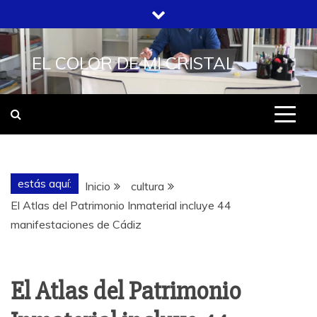
Saltar
al
contenido
EL COLOR DE MI CRISTAL
estás aquí:
Inicio
cultura
El Atlas del Patrimonio Inmaterial incluye 44
manifestaciones de Cádiz
El Atlas del Patrimonio