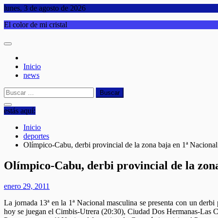
Saltar
lunes, 3 de agosto de 2026
al
El color de mi cristal
contenido
Inicio
news
Buscar:
estás aquí:
Inicio
deportes
Olímpico-Cabu, derbi provincial de la zona baja en 1ª Nacional
Olímpico-Cabu, derbi provincial de la zona
enero 29, 2011
La jornada 13ª en la 1ª Nacional masculina se presenta con un derb
hoy se juegan el Cimbis-Utrera (20:30), Ciudad Dos Hermanas-Las C