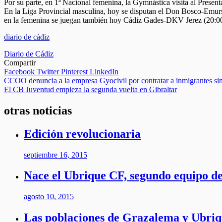
Por su parte, en 1ª Nacional femenina, la Gymnástica visita al Present
En la Liga Provincial masculina, hoy se disputan el Don Bosco-Emu
en la femenina se juegan también hoy Cádiz Gades-DKV Jerez (20:
diario de cádiz
Diario de Cádiz
Compartir
Facebook
Twitter
Pinterest
LinkedIn
Navegación
CCOO denuncia a la empresa Gyocivil por contratar a inmigrantes sin
El CB Juventud empieza la segunda vuelta en Gibraltar
de
entradas
otras noticias
Edición revolucionaria
septiembre 16, 2015
Nace el Ubrique CF, segundo equipo de
agosto 10, 2015
Las poblaciones de Grazalema y Ubriqu