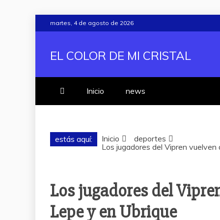
Saltar
martes, 4 de agosto de 2026
al
contenido
EL COLOR DE MI CRISTAL
Inicio
news
Inicio
deportes
estás aquí:
Los jugadores del Vipren vuelven 
Los jugadores del Vipre
Lepe y en Ubrique