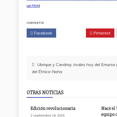
ue.html
COMPARTIR
Facebook
Twitter
Pinterest
Navegación
Ubrique y Candray, rivales hoy del Emursa 
del Étnica-Noha
de
entradas
OTRAS NOTICIAS
Edición revolucionaria
Nace el
equipo 
septiembre 16, 2015