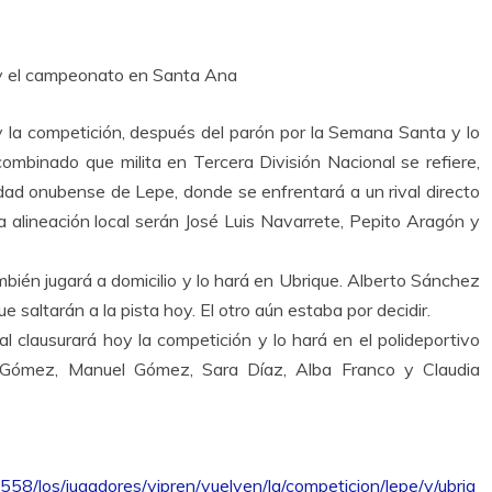
hoy el campeonato en Santa Ana
 la competición, después del parón por la Semana Santa y lo
combinado que milita en Tercera División Nacional se refiere,
dad onubense de Lepe, donde se enfrentará a un rival directo
la alineación local serán José Luis Navarrete, Pepito Aragón y
ién jugará a domicilio y lo hará en Ubrique. Alberto Sánchez
 saltarán a la pista hoy. El otro aún estaba por decidir.
l clausurará hoy la competición y lo hará en el polideportivo
 Gómez, Manuel Gómez, Sara Díaz, Alba Franco y Claudia
3558/los/jugadores/vipren/vuelven/la/competicion/lepe/y/ubriq