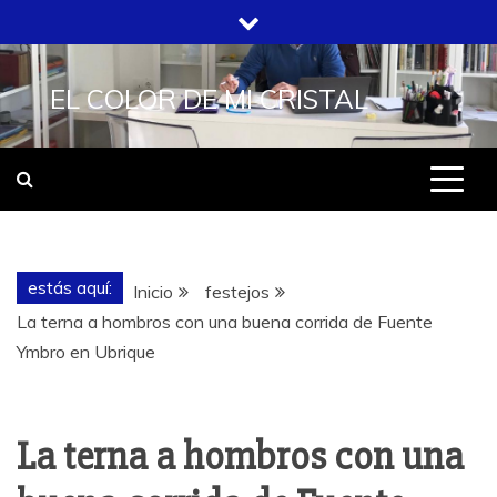
Saltar
al
contenido
EL COLOR DE MI CRISTAL
estás aquí:
Inicio
festejos
La terna a hombros con una buena corrida de Fuente
Ymbro en Ubrique
La terna a hombros con una