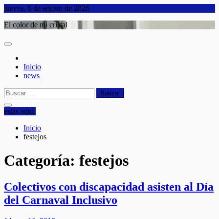
Saltar
jueves, 6 de agosto de 2026
al
El color de mi cristal
contenido
Inicio
news
Buscar:
estás aquí:
Inicio
festejos
Categoría:
festejos
Colectivos con discapacidad asisten al Día
del Carnaval Inclusivo