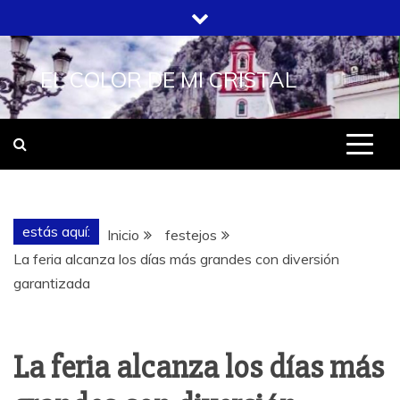
Saltar
al
contenido
EL COLOR DE MI CRISTAL
estás aquí:
Inicio
festejos
La feria alcanza los días más grandes con diversión
garantizada
La feria alcanza los días más