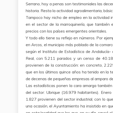
Serrano, hoy a penas son testimoniales las decen
historia. Resta la actividad agroalimentaria, bás
Tampoco hay nicho de empleo en la actividad in
en el sector de la marroquinería, que también
precios con los países emergentes orientales.
Y todo ello tiene su reflejo en números. Por ejemp
en Arcos, el municipio más poblado de la comarc
según el Instituto de Estadística de Andalucía-
Real, con 5.211 parados y un censo de 40.183
provienen de la construcción: en concreto, 2.
que en los últimos quince años ha tenido en la te
de decenas de pequeñas empresas al amparo de 
Las estadísticas ponen la cara amarga también a
del sector: Ubrique (16.979 habitantes). Enero
1.827 provienen del sector industrial, con lo 
una ocasión, el Ayuntamiento ha insistido en q
en esta localidad que los que, en su día, causó el