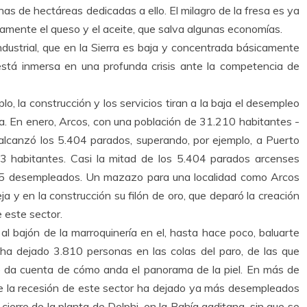
as de hectáreas dedicadas a ello. El milagro de la fresa es ya
icamente el queso y el aceite, que salva algunas economías.
dustrial, que en la Sierra es baja y concentrada básicamente
 está inmersa en una profunda crisis ante la competencia de
lo, la construcción y los servicios tiran a la baja el desempleo
a. En enero, Arcos, con una población de 31.210 habitantes -
 alcanzó los 5.404 parados, superando, por ejemplo, a Puerto
 habitantes. Casi la mitad de los 5.404 parados arcenses
225 desempleados. Un mazazo para una localidad como Arcos
ja y en la construcción su filón de oro, que deparó la creación
este sector.
l bajón de la marroquinería en el, hasta hace poco, baluarte
 ha dejado 3.810 personas en las colas del paro, de las que
que da cuenta de cómo anda el panorama de la piel. En más de
ue la recesión de este sector ha dejado ya más desempleados
 cierre de la planta de Delphi, en la Bahía gaditana, sin que se