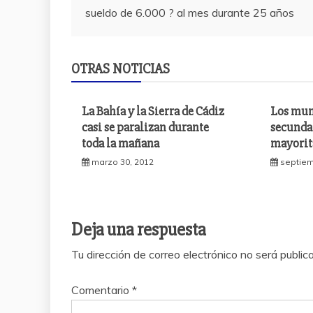
sueldo de 6.000 ? al mes durante 25 años
de
entradas
OTRAS NOTICIAS
La Bahía y la Sierra de Cádiz
Los mun
casi se paralizan durante
secunda
toda la mañana
mayorita
marzo 30, 2012
septiem
Deja una respuesta
Tu dirección de correo electrónico no será public
Comentario
*