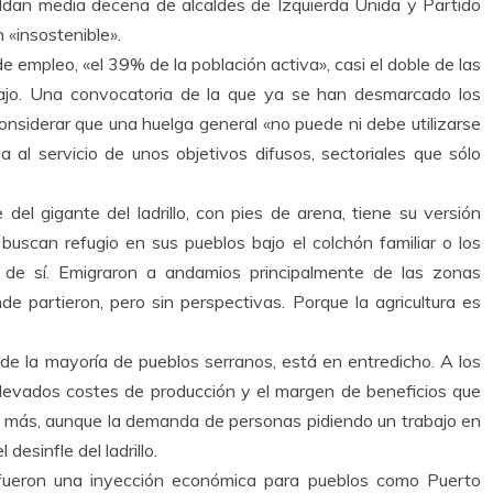
aldan media decena de alcaldes de Izquierda Unida y Partido
 «insostenible».
empleo, «el 39% de la población activa», casi el doble de las
rabajo. Una convocatoria de la que ya se han desmarcado los
siderar que una huelga general «no puede ni debe utilizarse
al servicio de unos objetivos difusos, sectoriales que sólo
el gigante del ladrillo, con pies de arena, tiene su versión
uscan refugio en sus pueblos bajo el colchón familiar o los
de sí. Emigraron a andamios principalmente de las zonas
nde partieron, pero sin perspectivas. Porque la agricultura es
de la mayoría de pueblos serranos, está en entredicho. A los
 elevados costes de producción y el margen de beneficios que
ay más, aunque la demanda de personas pidiendo un trabajo en
desinfle del ladrillo.
a fueron una inyección económica para pueblos como Puerto