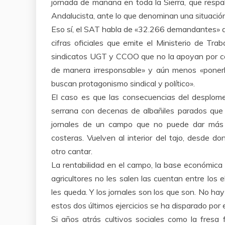
jornada de mañana en toda la Sierra, que resp
Andalucista, ante lo que denominan una situación
Eso sí, el SAT habla de «32.266 demandantes» de 
cifras oficiales que emite el Ministerio de T
sindicatos UGT y CCOO que no la apoyan por con
de manera irresponsable» y aún menos «ponerla 
buscan protagonismo sindical y político».
El caso es que las consecuencias del desplome d
serrana con decenas de albañiles parados que b
jornales de un campo que no puede dar más 
costeras. Vuelven al interior del tajo, desde do
otro cantar.
La rentabilidad en el campo, la base económica 
agricultores no les salen las cuentan entre los
les queda. Y los jornales son los que son. No h
estos dos últimos ejercicios se ha disparado por el 
Si años atrás cultivos sociales como la fres