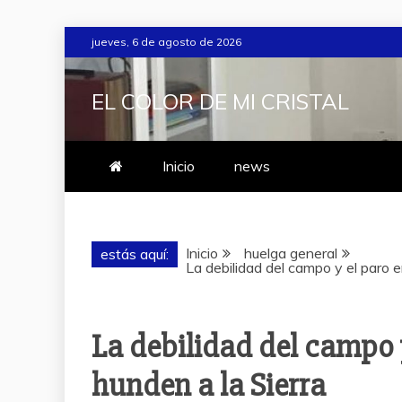
Saltar
jueves, 6 de agosto de 2026
al
contenido
EL COLOR DE MI CRISTAL
Inicio
news
Inicio
huelga general
estás aquí:
La debilidad del campo y el paro e
La debilidad del campo 
hunden a la Sierra