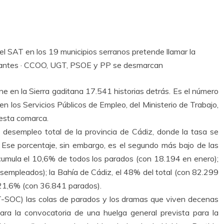
el SAT en los 19 municipios serranos pretende llamar la
bitantes · CCOO, UGT, PSOE y PP se desmarcan
ne en la Sierra gaditana 17.541 historias detrás. Es el número
n los Servicios Públicos de Empleo, del Ministerio de Trabajo,
 esta comarca.
l desempleo total de la provincia de Cádiz, donde la tasa se
. Ese porcentaje, sin embargo, es el segundo más bajo de las
cumula el 10,6% de todos los parados (con 18.194 en enero);
sempleados); la Bahía de Cádiz, el 48% del total (con 82.299
l 21,6% (con 36.841 parados).
T-SOC) las colas de parados y los dramas que viven decenas
ara la convocatoria de una huelga general prevista para la