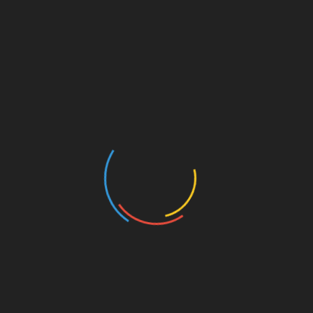
Nombre
*
Correo electrónico
*
Web
Guarda mi nombre, correo electrónico y web en este
navegador para la próxima vez que comente.