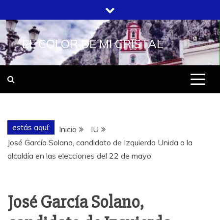
Saltar
al
contenido
EL COLOR DE MI CRISTAL
estás aquí:
Inicio
IU
José García Solano, candidato de Izquierda Unida a la
alcaldía en las elecciones del 22 de mayo
José García Solano,