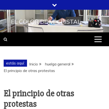
Saltar
al
contenido
EL COLOR DE MI CRISTAL
estás aquí:
Inicio
huelga general
El principio de otras protestas
El principio de otras
protestas