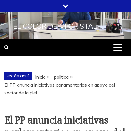
Saltar
al
contenido
EL COLOR DE MI CRISTAL
estás aquí:
Inicio
politica
El PP anuncia iniciativas parlamentarias en apoyo del
sector de la piel
El PP anuncia iniciativas