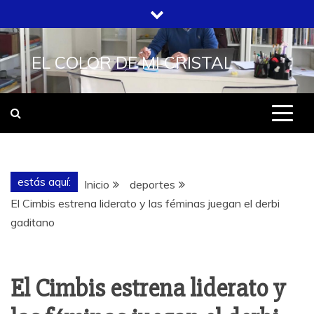
Saltar
al
contenido
EL COLOR DE MI CRISTAL
estás aquí:
Inicio
deportes
El Cimbis estrena liderato y las féminas juegan el derbi
gaditano
El Cimbis estrena liderato y