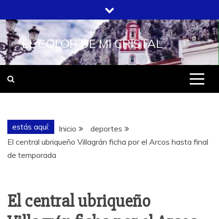
Saltar
al
contenido
EL COLOR DE MI CRISTAL
estás aquí:
Inicio
deportes
El central ubriqueño Villagrán ficha por el Arcos hasta final
de temporada
El central ubriqueño