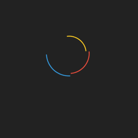
er contra el otro representante de la provincia en el cruce de
cerra o Panadero salieron como un torbellino con la idea de
les bastó con el primer período.
 de Paco Fernández, que a partir de ahí lo único que pudieron
val para no encajar un varapalo desmedido. De ahí que en los
ortuense, las diferencias fueran mínimas.
 base de la selección andaluza de la categoría. La final dará
ufrieron para eliminar al CB Conquero (55-48)