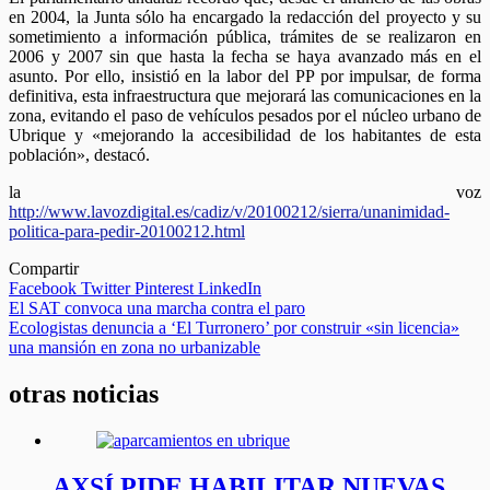
en 2004, la Junta sólo ha encargado la redacción del proyecto y su
sometimiento a información pública, trámites de se realizaron en
2006 y 2007 sin que hasta la fecha se haya avanzado más en el
asunto. Por ello, insistió en la labor del PP por impulsar, de forma
definitiva, esta infraestructura que mejorará las comunicaciones en la
zona, evitando el paso de vehículos pesados por el núcleo urbano de
Ubrique y «mejorando la accesibilidad de los habitantes de esta
población», destacó.
la voz
http://www.lavozdigital.es/cadiz/v/20100212/sierra/unanimidad-
politica-para-pedir-20100212.html
Compartir
Facebook
Twitter
Pinterest
LinkedIn
Navegación
El SAT convoca una marcha contra el paro
Ecologistas denuncia a ‘El Turronero’ por construir «sin licencia»
de
una mansión en zona no urbanizable
entradas
otras noticias
AXSÍ PIDE HABILITAR NUEVAS