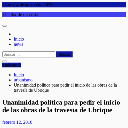
Saltar
martes, 4 de agosto de 2026
al
El color de mi cristal
contenido
Inicio
news
Buscar:
estás aquí:
Inicio
urbanismo
Unanimidad política para pedir el inicio de las obras de la
travesía de Ubrique
Unanimidad política para pedir el inicio
de las obras de la travesía de Ubrique
febrero 12, 2010