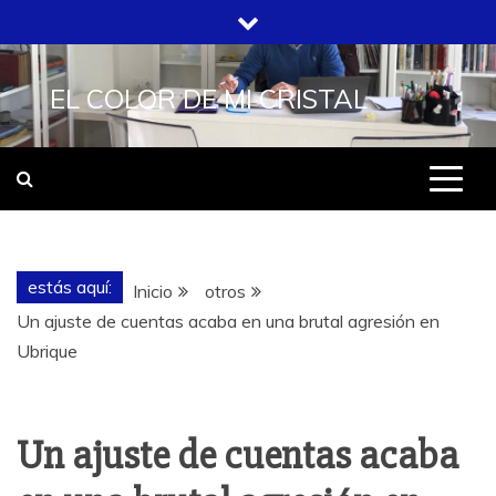
Saltar
al
contenido
EL COLOR DE MI CRISTAL
estás aquí:
Inicio
otros
Un ajuste de cuentas acaba en una brutal agresión en
Ubrique
Un ajuste de cuentas acaba