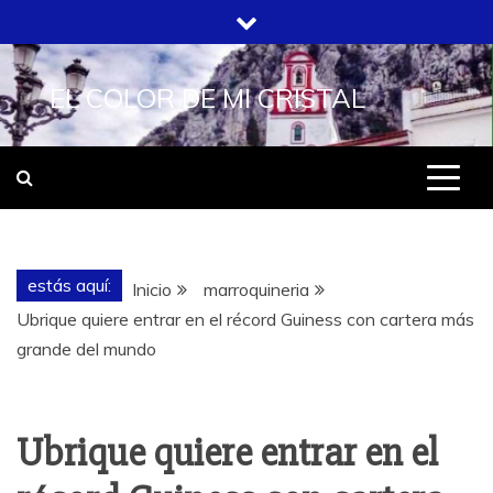
Saltar
al
contenido
EL COLOR DE MI CRISTAL
estás aquí:
Inicio
marroquineria
Ubrique quiere entrar en el récord Guiness con cartera más
grande del mundo
Ubrique quiere entrar en el