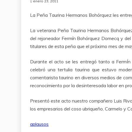
enero 23, 2011
La Peña Taurina Hermanos Bohórquez les entreg
La veterana Peña Taurina Hermanos Bohórquez d
del rejoneador Fermín Bohórquez Domecq y del
titulares de esta peña que el próximo mes de may
Durante el acto se les entregó tanto a FermÍn
celebró una tertulia taurina que estuvo mod
comentarista taurino en diversos medios de comu
reconocimiento por la desinteresada labor en pro d
Presentó este acto nuestro compañero Luis Rivas 
los empresarios del coso ubriqueño, Carmelo y Ca
aplausos