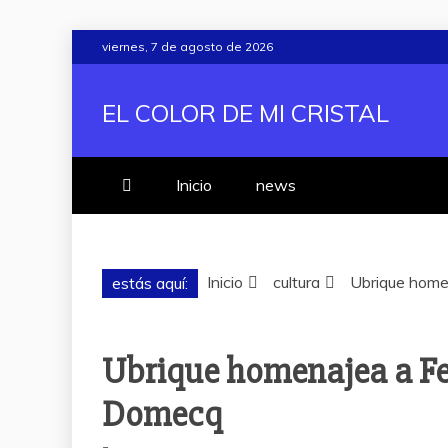
Saltar
viernes, 7 de agosto de 2026
al
contenido
EL COLOR DE MI CRISTAL
Inicio
news
Inicio
cultura
Ubrique home
estás aquí:
Ubrique homenajea a Fe
Domecq