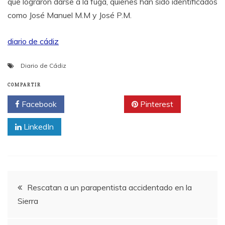
que lograron darse a la fuga, quienes han sido identificados
como José Manuel M.M y José P.M.
diario de cádiz
Diario de Cádiz
COMPARTIR
Facebook
Twitter
Pinterest
LinkedIn
Navegación
Rescatan a un parapentista accidentado en la
Sierra
de