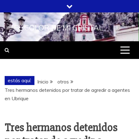
Saltar
al
contenido
EL COLOR DE MI CRISTAL
estás aquí:
Inicio
otros
Tres hermanos detenidos por tratar de agredir a agentes
en Ubrique
Tres hermanos detenidos