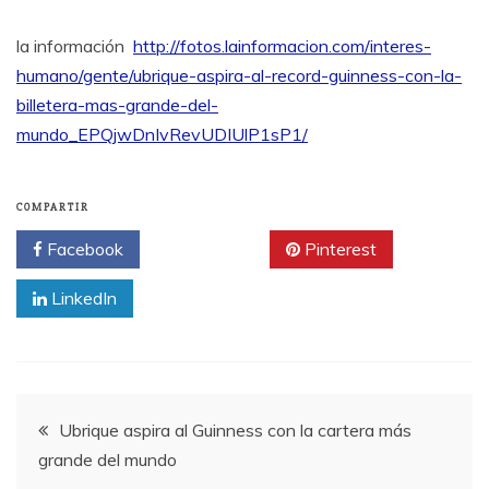
la información
http://fotos.lainformacion.com/interes-
humano/gente/ubrique-aspira-al-record-guinness-con-la-
billetera-mas-grande-del-
mundo_EPQjwDnIvRevUDIUlP1sP1/
COMPARTIR
Facebook
Twitter
Pinterest
LinkedIn
Navegación
Ubrique aspira al Guinness con la cartera más
grande del mundo
de