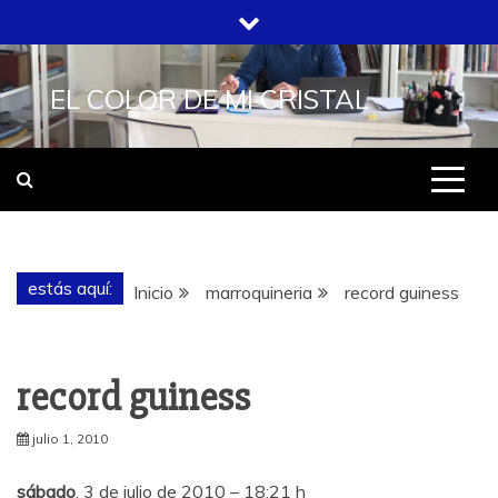
Saltar
al
contenido
EL COLOR DE MI CRISTAL
estás aquí:
Inicio
marroquineria
record guiness
record guiness
julio 1, 2010
sábado
, 3 de julio de 2010 – 18:21 h