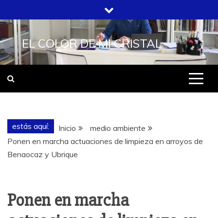
Saltar
al
contenido
EL COLOR DE MI CRISTAL
estás aquí:
Inicio
medio ambiente
Ponen en marcha actuaciones de limpieza en arroyos de
Benaocaz y Ubrique
Ponen en marcha