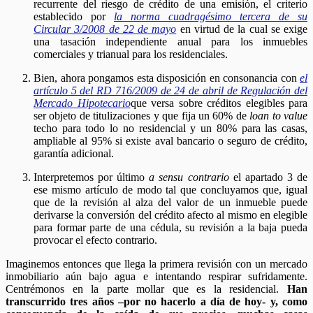
recurrente del riesgo de crédito de una emisión, el criterio
establecido por
la norma cuadragésimo tercera de su
Circular 3/2008 de 22 de mayo
en virtud de la cual se exige
una tasación independiente anual para los inmuebles
comerciales y trianual para los residenciales.
Bien, ahora pongamos esta disposición en consonancia con
el
artículo 5 del RD 716/2009 de 24 de abril de Regulación del
Mercado Hipotecario
que versa sobre créditos elegibles para
ser objeto de titulizaciones y que fija un 60% de
loan to value
techo para todo lo no residencial y un 80% para las casas,
ampliable al 95% si existe aval bancario o seguro de crédito,
garantía adicional.
Interpretemos por último
a sensu contrario
el apartado 3 de
ese mismo artículo de modo tal que concluyamos que, igual
que de la revisión al alza del valor de un inmueble puede
derivarse la conversión del crédito afecto al mismo en elegible
para formar parte de una cédula, su revisión a la baja pueda
provocar el efecto contrario.
Imaginemos entonces que llega la primera revisión con un mercado
inmobiliario aún bajo agua e intentando respirar sufridamente.
Centrémonos en la parte mollar que es la residencial.
Han
transcurrido tres años –por no hacerlo a día de hoy- y, como