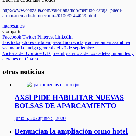
http://www.cotizalia.com/valor-anadido/menudo-carajal-puede-
armar-mercado-hipotecario-20100924-4059.html
interesantes
Compartir
Facebook
Twitter
Pinterest
LinkedIn
Navegación
Los trabajadores de la empresa Biorreciclaje acuerdan en asamblea
secundar la huelga general del 29 de septiembre
de
Victoria del Ubrique UD juvenil y derrota de los cadetes, infantiles y
entradas
alevines en Olvera
otras noticias
AXSÍ PIDE HABILITAR NUEVAS
BOLSAS DE APARCAMIENTO
junio 5, 2020
junio 5, 2020
Denuncian la ampliación como hotel