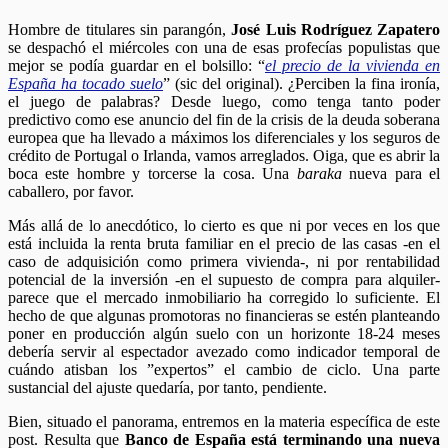
Hombre de titulares sin parangón,
José Luis Rodríguez Zapatero
se despachó el miércoles con una de esas profecías populistas que
mejor se podía guardar en el bolsillo: “
el precio de la vivienda en
España ha tocado suelo
” (sic del original). ¿Perciben la fina ironía,
el juego de palabras? Desde luego, como tenga tanto poder
predictivo como ese anuncio del fin de la crisis de la deuda soberana
europea que ha llevado a máximos los diferenciales y los seguros de
crédito de Portugal o Irlanda, vamos arreglados. Oiga, que es abrir la
boca este hombre y torcerse la cosa. Una
baraka
nueva para el
caballero, por favor.
Más allá de lo anecdótico, lo cierto es que ni por veces en los que
está incluida la renta bruta familiar en el precio de las casas -en el
caso de adquisición como primera vivienda-, ni por rentabilidad
potencial de la inversión -en el supuesto de compra para alquiler-
parece que el mercado inmobiliario ha corregido lo suficiente. El
hecho de que algunas promotoras no financieras se estén planteando
poner en producción algún suelo con un horizonte 18-24 meses
debería servir al espectador avezado como indicador temporal de
cuándo atisban los ”expertos” el cambio de ciclo. Una parte
sustancial del ajuste quedaría, por tanto, pendiente.
Bien, situado el panorama, entremos en la materia específica de este
post. Resulta que
Banco de España está terminando una nueva