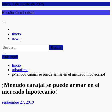
Saltar
lunes, 3 de agosto de 2026
al
El color de mi cristal
contenido
Inicio
news
Buscar:
estás aquí:
Inicio
urbanismo
¡Menudo carajal se puede armar en el mercado hipotecario!
¡Menudo carajal se puede armar en el
mercado hipotecario!
septiembre 27, 2010