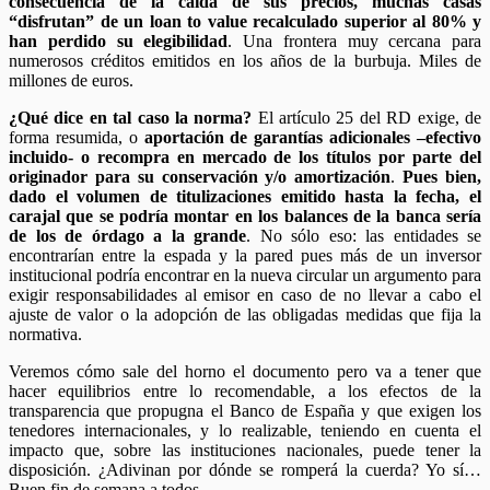
consecuencia de la caída de sus precios, muchas casas
“disfrutan” de un loan to value recalculado superior al 80% y
han perdido su elegibilidad
. Una frontera muy cercana para
numerosos créditos emitidos en los años de la burbuja. Miles de
millones de euros.
¿Qué dice en tal caso la norma?
El artículo 25 del RD exige, de
forma resumida, o
aportación de garantías adicionales –efectivo
incluido- o recompra en mercado de los títulos por parte del
originador para su conservación y/o amortización
.
Pues bien,
dado el volumen de titulizaciones emitido hasta la fecha, el
carajal que se podría montar en los balances de la banca sería
de los de órdago a la grande
. No sólo eso: las entidades se
encontrarían entre la espada y la pared pues más de un inversor
institucional podría encontrar en la nueva circular un argumento para
exigir responsabilidades al emisor en caso de no llevar a cabo el
ajuste de valor o la adopción de las obligadas medidas que fija la
normativa.
Veremos cómo sale del horno el documento pero va a tener que
hacer equilibrios entre lo recomendable, a los efectos de la
transparencia que propugna el Banco de España y que exigen los
tenedores internacionales, y lo realizable, teniendo en cuenta el
impacto que, sobre las instituciones nacionales, puede tener la
disposición. ¿Adivinan por dónde se romperá la cuerda? Yo sí…
Buen fin de semana a todos