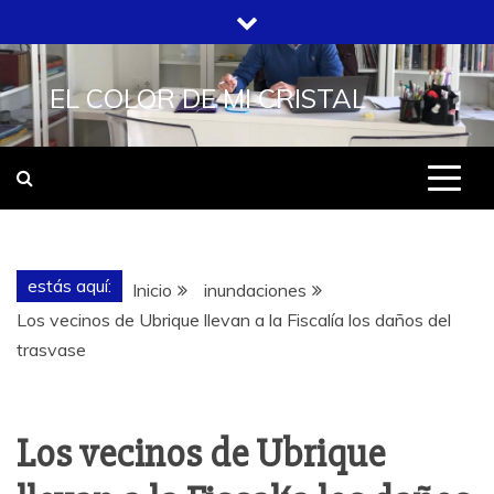
Saltar
al
contenido
EL COLOR DE MI CRISTAL
estás aquí:
Inicio
inundaciones
Los vecinos de Ubrique llevan a la Fiscalía los daños del
trasvase
Los vecinos de Ubrique