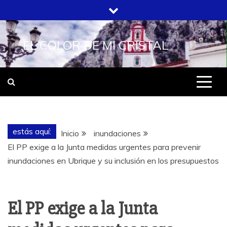
Saltar
al
contenido
EL COLOR DE MI CRISTAL
estás aquí:
Inicio
inundaciones
El PP exige a la Junta medidas urgentes para prevenir
inundaciones en Ubrique y su inclusión en los presupuestos
El PP exige a la Junta