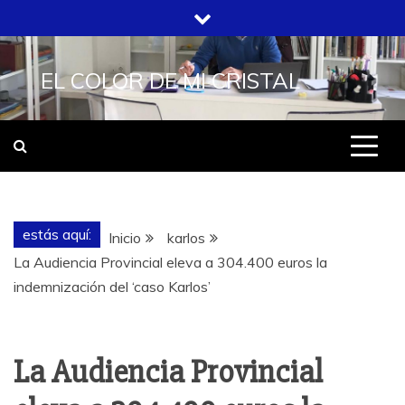
Saltar
al
contenido
EL COLOR DE MI CRISTAL
estás aquí:
Inicio
karlos
La Audiencia Provincial eleva a 304.400 euros la
indemnización del ‘caso Karlos’
La Audiencia Provincial