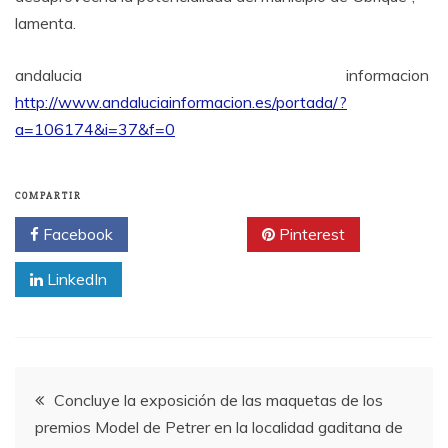
lamenta.
andalucia informacion
http://www.andaluciainformacion.es/portada/?
a=106174&i=37&f=0
COMPARTIR
Facebook
Twitter
Pinterest
LinkedIn
Navegación
Concluye la exposición de las maquetas de los
premios Model de Petrer en la localidad gaditana de
de