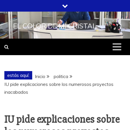
Saltar
al
contenido
EL COLOR DE MI CRISTAL
estás aquí:
Inicio
politica
IU pide explicaciones sobre los numerosos proyectos
inacabados
IU pide explicaciones sobre