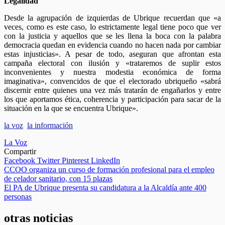
Legalidad
Desde la agrupación de izquierdas de Ubrique recuerdan que «a
veces, como es este caso, lo estrictamente legal tiene poco que ver
con la justicia y aquellos que se les llena la boca con la palabra
democracia quedan en evidencia cuando no hacen nada por cambiar
estas injusticias». A pesar de todo, aseguran que afrontan esta
campaña electoral con ilusión y «trataremos de suplir estos
inconvenientes y nuestra modestia económica de forma
imaginativa», convencidos de que el electorado ubriqueño «sabrá
discernir entre quienes una vez más tratarán de engañarlos y entre
los que aportamos ética, coherencia y participación para sacar de la
situación en la que se encuentra Ubrique».
la voz
la información
La Voz
Compartir
Facebook
Twitter
Pinterest
LinkedIn
Navegación
CCOO organiza un curso de formación profesional para el empleo
de celador sanitario, con 15 plazas
de
El PA de Ubrique presenta su candidatura a la Alcaldía ante 400
entradas
personas
otras noticias