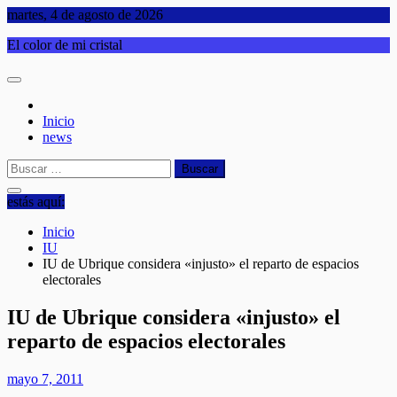
Saltar
martes, 4 de agosto de 2026
al
El color de mi cristal
contenido
Inicio
news
Buscar:
estás aquí:
Inicio
IU
IU de Ubrique considera «injusto» el reparto de espacios
electorales
IU de Ubrique considera «injusto» el
reparto de espacios electorales
mayo 7, 2011