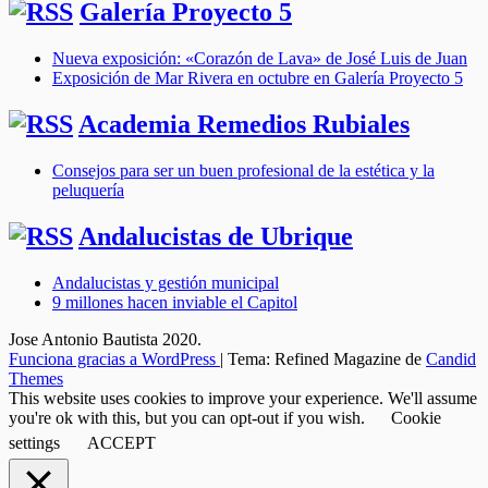
Galería Proyecto 5
Nueva exposición: «Corazón de Lava» de José Luis de Juan
Exposición de Mar Rivera en octubre en Galería Proyecto 5
Academia Remedios Rubiales
Consejos para ser un buen profesional de la estética y la
peluquería
Andalucistas de Ubrique
Andalucistas y gestión municipal
9 millones hacen inviable el Capitol
Jose Antonio Bautista 2020.
Funciona gracias a WordPress
|
Tema: Refined Magazine de
Candid
Themes
This website uses cookies to improve your experience. We'll assume
you're ok with this, but you can opt-out if you wish.
Cookie
settings
ACCEPT