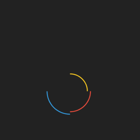
Seis detenidos por una brutal agresión en las fiestas
de Benaocaz
septiembre 23, 2016
Muere otra persona por intoxicación alimentaria en
la provincia de Cádiz
marzo 30, 2016
Deja una respuesta
Tu dirección de correo electrónico no será publicada.
Los
campos obligatorios están marcados con
*
Comentario
*