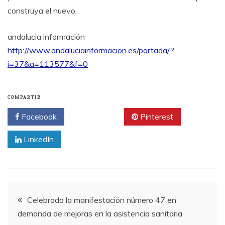
construya el nuevo.
andalucia información
http://www.andaluciainformacion.es/portada/?
i=37&a=113577&f=0
COMPARTIR
Facebook
Twitter
Pinterest
LinkedIn
Navegación
Celebrada la manifestación número 47 en
demanda de mejoras en la asistencia sanitaria
de