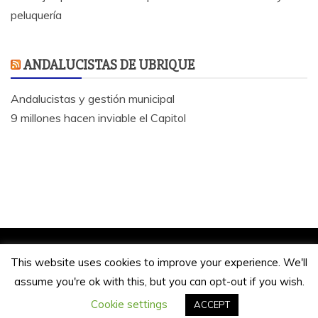
peluquería
ANDALUCISTAS DE UBRIQUE
Andalucistas y gestión municipal
9 millones hacen inviable el Capitol
Jose Antonio Bautista 2020.
This website uses cookies to improve your experience. We'll
Funciona gracias a WordPress
|
Tema: Refined
assume you're ok with this, but you can opt-out if you wish.
Magazine de
Candid Themes
Cookie settings
ACCEPT