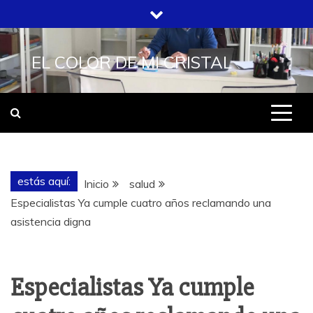
Saltar
al
contenido
EL COLOR DE MI CRISTAL
estás aquí:
Inicio
salud
Especialistas Ya cumple cuatro años reclamando una
asistencia digna
Especialistas Ya cumple