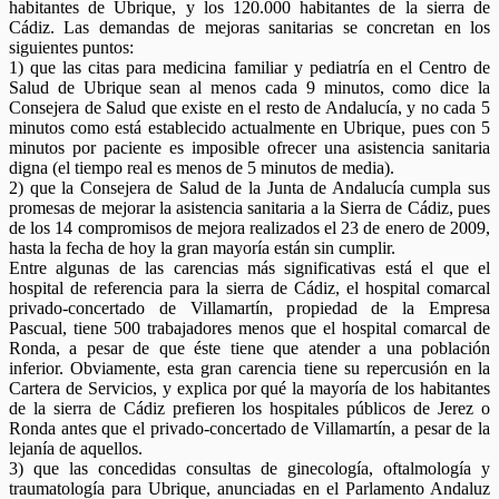
habitantes de Ubrique, y los 120.000 habitantes de la sierra de
Cádiz. Las demandas de mejoras sanitarias se concretan en los
siguientes puntos:
1) que las citas para medicina familiar y pediatría en el Centro de
Salud de Ubrique sean al menos cada 9 minutos, como dice la
Consejera de Salud que existe en el resto de Andalucía, y no cada 5
minutos como está establecido actualmente en Ubrique, pues con 5
minutos por paciente es imposible ofrecer una asistencia sanitaria
digna (el tiempo real es menos de 5 minutos de media).
2) que la Consejera de Salud de la Junta de Andalucía cumpla sus
promesas de mejorar la asistencia sanitaria a la Sierra de Cádiz, pues
de los 14 compromisos de mejora realizados el 23 de enero de 2009,
hasta la fecha de hoy la gran mayoría están sin cumplir.
Entre algunas de las carencias más significativas está el que el
hospital de referencia para la sierra de Cádiz, el hospital comarcal
privado-concertado de Villamartín, propiedad de la Empresa
Pascual, tiene 500 trabajadores menos que el hospital comarcal de
Ronda, a pesar de que éste tiene que atender a una población
inferior. Obviamente, esta gran carencia tiene su repercusión en la
Cartera de Servicios, y explica por qué la mayoría de los habitantes
de la sierra de Cádiz prefieren los hospitales públicos de Jerez o
Ronda antes que el privado-concertado de Villamartín, a pesar de la
lejanía de aquellos.
3) que las concedidas consultas de ginecología, oftalmología y
traumatología para Ubrique, anunciadas en el Parlamento Andaluz