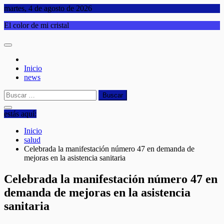
Saltar
martes, 4 de agosto de 2026
al
El color de mi cristal
contenido
Inicio
news
Buscar:
estás aquí:
Inicio
salud
Celebrada la manifestación número 47 en demanda de
mejoras en la asistencia sanitaria
Celebrada la manifestación número 47 en
demanda de mejoras en la asistencia
sanitaria