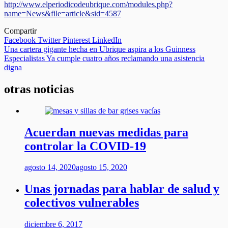
http://www.elperiodicodeubrique.com/modules.php?
name=News&file=article&sid=4587
Compartir
Facebook
Twitter
Pinterest
LinkedIn
Navegación
Una cartera gigante hecha en Ubrique aspira a los Guinness
Especialistas Ya cumple cuatro años reclamando una asistencia
de
digna
entradas
otras noticias
Acuerdan nuevas medidas para
controlar la COVID-19
agosto 14, 2020
agosto 15, 2020
Unas jornadas para hablar de salud y
colectivos vulnerables
diciembre 6, 2017